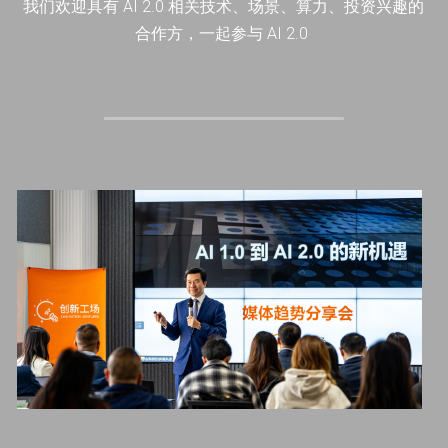
我们欢迎具有 AI 2.0 相关技术、场景、算力、投资兴趣的
合作方，一起参与 AI 2.0 