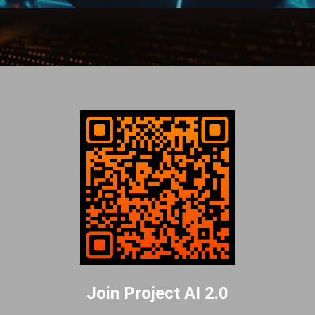
Join Project AI 2.0