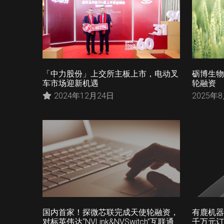
「中力股份」上交所主板上市，电动叉
砺博生物
车市场迎新机遇
轮融资
2024年12月24日
2025年
国内首家！探微芯联完成天使轮融资，
有鹿机器
对标英伟达“NVLink&NVSwitch”互联通
千万元订