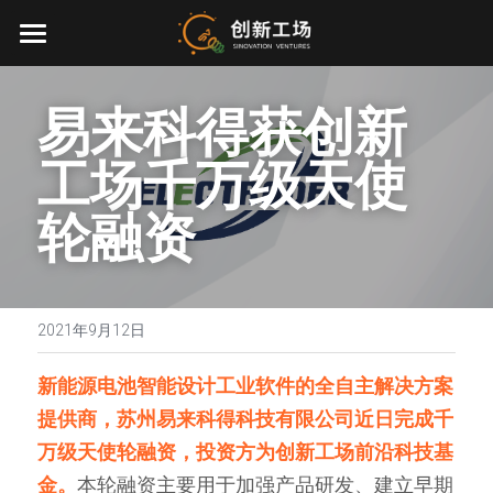
首页
易来科得获创新
投资业务
工场千万级天使
最新动态
轮融资
关于我们
零一万物
团队介绍
创业服务
2021年9月12日
EN
环境、社会与治理
新能源电池智能设计工业软件的全自主解决方案
提供商，苏州易来科得科技有限公司近日完成千
联系我们
万级天使轮融资，投资方为创新工场前沿科技基
加入我们
金。
本轮融资主要用于加强产品研发、建立早期