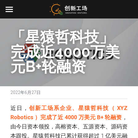
首页
「星猿哲科技」
投资业务
完成近4000万美
最新动态
元B+轮融资 
关于我们
零一万物
团队介绍
创业服务
2022年6月27日
EN
环境、社会与治理
近日，
创新工场系企业、星猿哲科技（ XYZ 
Robotics ）完成了近 4000 万美元 B+ 轮融资
，
联系我们
由今日资本领投，高榕资本、五源资本、源码资
加入我们
本跟投。星猿哲科技已累计获得超过 1 亿美元融