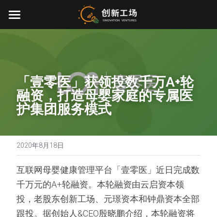
首页
投资业务
最新动态
「壹零医」获领投数千万A+轮
融资，打造母婴家庭的专属医
关于我们
护集团服务模式
零一万物
团队介绍
创业服务
2020年8月18日
EN
环境、社会与治理
互联网母婴健康管理平台「壹零医」近日完成数
千万元的A+轮融资。本轮融资由云启资本领
联系我们
投，老股东创新工场、元璟资本和钟鼎资本全部
加入我们
跟投。据创始人&CEO殷晓鹏介绍，本轮融资将