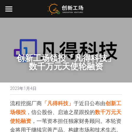
首页
投资业务
最新动态
创新工场领投「凡得科技」
关于我们
数千万元天使轮融资
零一万物
团队介绍
创业服务
2023年1月4日
EN
环境、社会与治理
流程挖掘厂商
「凡得科技」
于近日公布由
创新工
场领投
，信公股份、启迪之星跟投的
数千万元天
联系我们
使轮融资
，一苇资本担任独家财务顾问。本轮资
加入我们
金将用于继续完善产品、构建市场和技术生态。