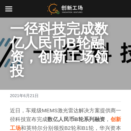
首页
一径科技完成数
投资业务
亿人民币B轮融
最新动态
资，创新工场领
关于我们
投
零一万物
团队介绍
创业服务
EN
2021年6月21日
环境、社会与治理
近日，车规级MEMS激光雷达解决方案提供商一
联系我们
径科技宣布完成
数亿人民币B轮系列融资
，
创新
工场
和英特尔分别领投B2轮和B1轮，华兴资本
加入我们