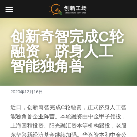
首页
创新奇智完成C轮
投资业务
融资，跻身人工
最新动态
智能独角兽
关于我们
零一万物
团队介绍
2020年12月16日
创业服务
EN
环境、社会与治理
近日，创新奇智完成C轮融资，正式跻身人工智
能独角兽企业阵营。本轮融资由中金甲子领投，
联系我们
上海国和投资、阳光融汇资本等机构跟投，老股
加入我们
东华兴新经济基金继续加码。华兴资本和中金公