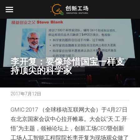
首页
投资业务
最新动态
李开复：要像珍惜国宝一样支
关于我们
持顶尖的科学家
零一万物
团队介绍
创业服务
2017年7月12日
EN
环境、社会与治理
GMIC 2017 （全球移动互联网大会）于4月27日
在北京国家会议中心拉开帷幕。大会以“天·工·开·
联系我们
悟”为主题，领袖论坛上，创新工场CEO暨创新
加入我们
工场人工智能工程院院长李开复为现场观众做了