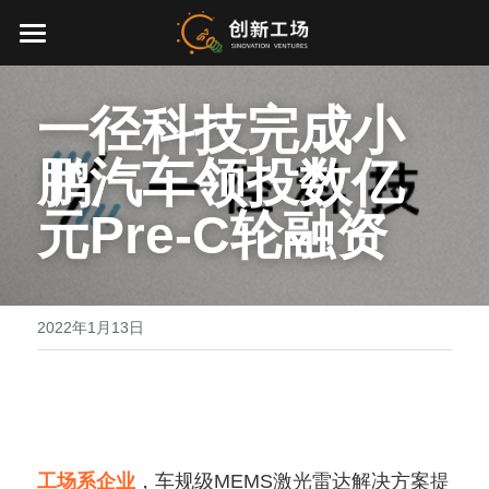
首页
一径科技完成小
投资业务
鹏汽车领投数亿
最新动态
元Pre-C轮融资
关于我们
零一万物
团队介绍
2022年1月13日
创业服务
EN
环境、社会与治理
联系我们
加入我们
工场系企业
，车规级MEMS激光雷达解决方案提