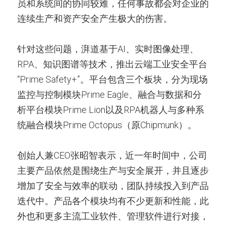
员和系统间的协同较难，任何事故都会对企业的
连续生产和资产安全产生极大的伤害。
针对这些问题，湃道基于AI、实时图像处理、
RPA、知识图谱等技术，推出云端工业安全平台
“Prime Safety+”。平台包含三个板块，分为现场
监控与控制模块Prime Eagle、融合与数据和分
析平台模块Prime Lion以及RPA机器人与多种系
统融合模块Prime Octopus（原Chipmunk）。
创始人兼CEO张昭智表示，近一年时间中，公司
主要产品依然是围绕生产与安全展开，并且逐步
增加了安全与效率的联动，团队持续投入到产品
迭代中。产品各个模块均有不少更新和性能，此
外也和更多主流工业软件、管理软件进行对接，