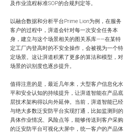
及作业流程标准SOP的合规判定等。
以融合数据和分析平台Prime Lion为例，在服务
客户的过程中，湃道会针对每一次安全任务本
身，建立与这个场景相关的图关系库——在某特
定工厂内登高时的不安全操作，会被视为一个特
定场景。这让湃道积累了更多的算法和模型，对
场景的识别度也逐步提升。
值得注意的是，最近几年来，大型客户信息化水
平和安全认知的持续提升，让湃道智能在产品底
层技术架构得以向外延伸。当前，湃道智能已经
与绝大多数泛安防平台实现打通，比如监测到的
具体作业情况、风险点等，能够传送到客户采购
的泛安防平台可视化大屏中，统一客户的产品体