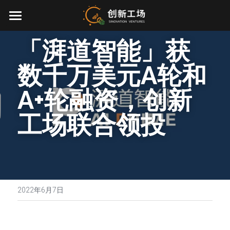
首页
「湃道智能」获
投资业务
数千万美元A轮和
最新动态
A+轮融资，创新
关于我们
工场联合领投
零一万物
团队介绍
创业服务
EN
环境、社会与治理
2022年6月7日
联系我们
加入我们