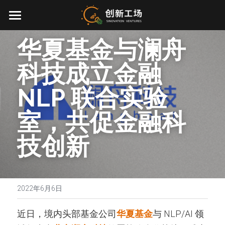
首页
华夏基金与澜舟
投资业务
科技成立金融 
最新动态
NLP 联合实验
关于我们
室，共促金融科
零一万物
团队介绍
技创新
创业服务
EN
环境、社会与治理
2022年6月6日
联系我们
近日，境内头部基金公司
华夏基金
与 NLP/AI 领
加入我们