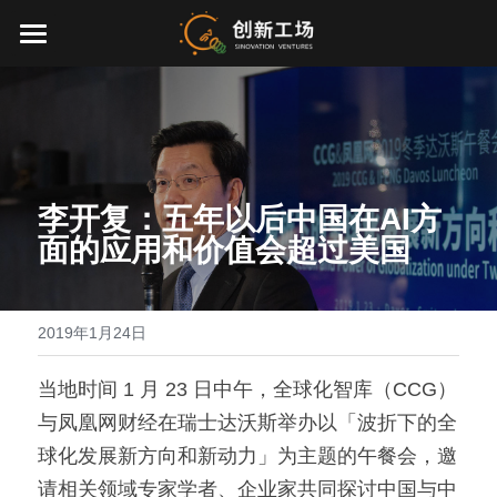
首页
投资业务
最新动态
李开复：五年以后中国在AI方
关于我们
面的应用和价值会超过美国
零一万物
团队介绍
2019年1月24日
创业服务
EN
环境、社会与治理
当地时间 1 月 23 日中午，全球化智库（CCG）
与凤凰网财经在瑞士达沃斯举办以「波折下的全
联系我们
球化发展新方向和新动力」为主题的午餐会，邀
加入我们
请相关领域专家学者、企业家共同探讨中国与中