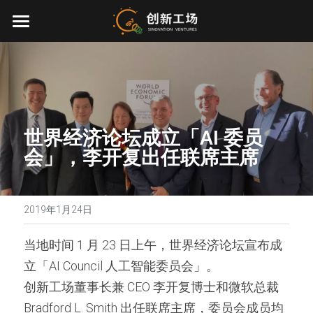
首页
投资业务
最新动态
世界经济论坛成立「AI 委员
关于我们
会」，李开复出任联席主席
零一万物
团队介绍
创业服务
2019年1月24日
EN
环境、社会与治理
当地时间 1 月 23 日上午，世界经济论坛宣布成
立「AI Council 人工智能委员会」。
联系我们
创新工场董事长兼 CEO 李开复博士和微软总裁 
加入我们
Bradford L. Smith 出任联席主席，委员会成员均