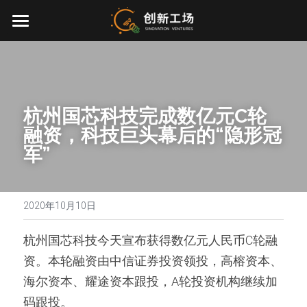
首页
投资业务
最新动态
杭州国芯科技完成数亿元C轮
融资，科技巨头幕后的“隐形冠
关于我们
军”
零一万物
团队介绍
创业服务
2020年10月10日
EN
环境、社会与治理
杭州国芯科技今天宣布获得数亿元人民币C轮融
资。本轮融资由中信证券投资领投，高榕资本、
联系我们
海尔资本、耀途资本跟投，A轮投资机构继续加
加入我们
码跟投。