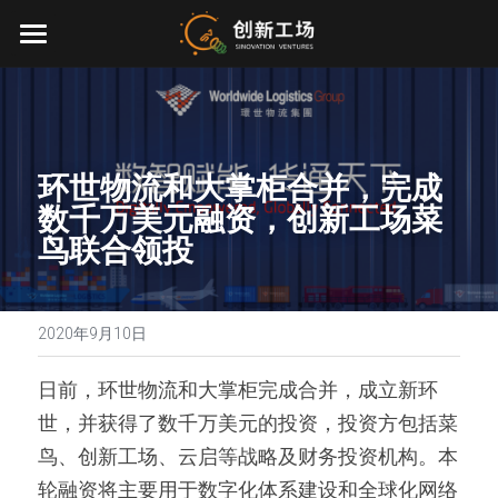
首页
投资业务
最新动态
环世物流和大掌柜合并，完成
数千万美元融资，创新工场菜
关于我们
鸟联合领投
零一万物
团队介绍
创业服务
2020年9月10日
EN
环境、社会与治理
日前，环世物流和大掌柜完成合并，成立新环
世，并获得了数千万美元的投资，投资方包括菜
联系我们
鸟、创新工场、云启等战略及财务投资机构。本
加入我们
轮融资将主要用于数字化体系建设和全球化网络