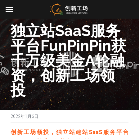
首页
独立站SaaS服务
投资业务
平台FunPinPin获
最新动态
千万级美金A轮融
关于我们
资，创新工场领
零一万物
团队介绍
投
创业服务
EN
环境、社会与治理
2022年1月6日
联系我们
创新工场领投，独立站建站SaaS服务平台
加入我们