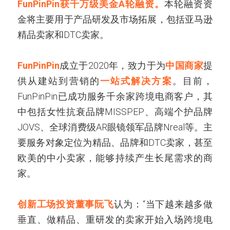
FunPinPin获千万级美金A轮融资。
本轮融资资
金将主要用于产品研发及市场拓展，包括亚马逊
精品卖家和DTC卖家。
FunPinPin
成立于2020年，致力于为
中国商家
提
供从建站到营销的
⼀站式解决方案
。目前，
FunPinPin已成功服务千余家跨境电商客户，其
中包括女性抗衰品牌MISSPEP、高端个护品牌
JOVS、全球消费级AR眼镜领军品牌Nreal等。主
要服务对象定位为精品、品牌和DTC卖家，甚⾄
欧美的中⼩卖家，能够持续产生长尾需求的商
家。
创新工场投资董事阮⻜
认为：“当下越来越多做
垂直、做精品、重研发的卖家开始⼊场跨境电